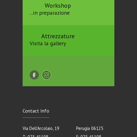
Workshop
...in preparazione
Attrezzature
Visita la gallery
Contact Info
Via Dell'Arcolaio, 19
Perugia 06125
T: 075 41108
F: 075 41108